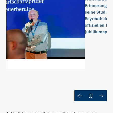
Erinnerungen 
seine Studienz
Bayreuth den
offiziellen Tei
Jubiläumspro
Previous
Next