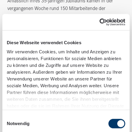
Anlässlich ihres 35-jährigen Jubiläums kamen in der
vergangenen Woche rund 150 Mitarbeitende der
SCHNEIDER + PARTNER GmbH aus Dresden, Chemnitz
und München zu einem gemeinsamen Jubiläumstag in
Bayreuth zusammen.
Diese Webseite verwendet Cookies
Neben dem persönlichen Austausch stand dabei vor
allem der gemeinsame Blick auf die Entwicklung des
Wir verwenden Cookies, um Inhalte und Anzeigen zu
personalisieren, Funktionen für soziale Medien anbieten
Unternehmens im Mittelpunkt. In einem kurzen Rückblick
zu können und die Zugriffe auf unsere Website zu
auf die vergangenen Jahrzehnte wurden anhand eines
analysieren. Außerdem geben wir Informationen zu Ihrer
Zeitstrahls verschiedene Stationen der
Verwendung unserer Website an unsere Partner für
Unternehmensgeschichte vorgestellt – von den Anfängen
soziale Medien, Werbung und Analysen weiter. Unsere
von SCHNEIDER + PARTNER über personelle und
Partner führen diese Informationen möglicherweise mit
strukturelle Entwicklungen bis hin zur Entstehung der
weiteren Daten zusammen, die Sie ihnen bereitgestellt
heutigen SCHNEIDER + PARTNER Beratergruppe.
haben oder die sie im Rahmen Ihrer Nutzung der Dienste
gesammelt haben.
Einwilligungsauswahl
Ergänzt wurde der Rückblick durch zahlreiche Bilder und
Notwendig
Eindrücke aus unterschiedlichen Jahren und