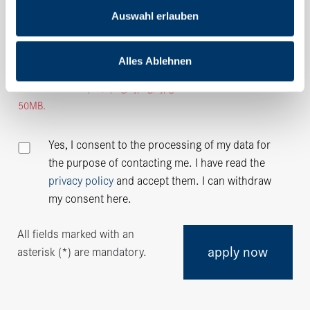
Auswahl erlauben
Attachment (
.pdf, .png, .jpeg, .jpg
, max.
50MB
)
Please select file to attach *
Alles Ablehnen
Please attach a
.pdf, .png, .jpeg, .jpg
with a maximum size of
50MB
.
Yes, I consent to the processing of my data for
the purpose of contacting me. I have read the
privacy policy
and accept them. I can withdraw
my consent here.
All fields marked with an
apply now
asterisk (*) are mandatory.