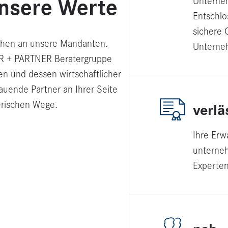
Unsere Werte
Unter­ne
Entschlos
sichere 
echen an unsere Mandanten.
Unter­neh
R + PARTNER Beratergruppe
n und dessen wirtschaftlicher
auende Partner an Ihrer Seite
erischen Wege.
verlä
Ihre Erw
unter­neh
Experten 