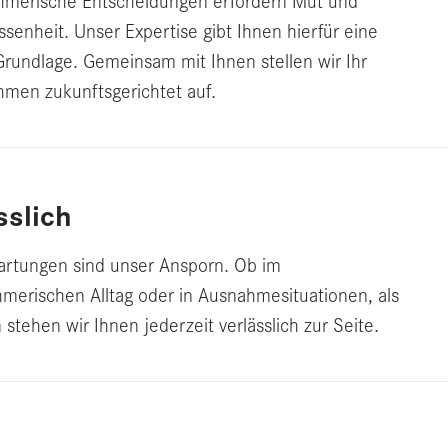
h­me­ri­sche Entschei­dungen erfor­dern Mut und
­sen­heit. Unser Exper­tise gibt Ihnen hierfür eine
Grund­lage. Gemeinsam mit Ihnen stellen wir Ihr
men zukunfts­ge­richtet auf.
sslich
ar­tungen sind unser Ansporn. Ob im
­me­ri­schen Alltag oder in Ausnah­me­si­tua­tionen, als
stehen wir Ihnen jeder­zeit verläss­lich zur Seite.