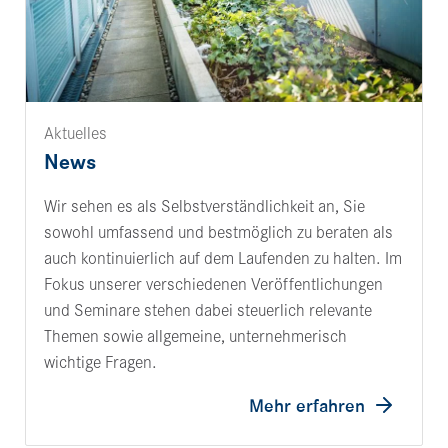
Aktuelles
News
Wir sehen es als Selbst­ver­ständ­lich­keit an, Sie
sowohl umfas­send und best­mög­lich zu beraten als
auch konti­nu­ier­lich auf dem Laufenden zu halten. Im
Fokus unserer verschie­denen Veröf­fent­li­chungen
und Semi­nare stehen dabei steu­er­lich rele­vante
Themen sowie allge­meine, unter­neh­me­risch
wich­tige Fragen.
Mehr erfahren