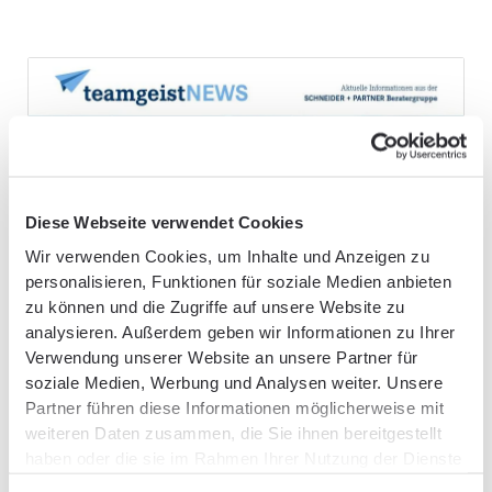
Diese Webseite verwendet Cookies
Wir verwenden Cookies, um Inhalte und Anzeigen zu
personalisieren, Funktionen für soziale Medien anbieten
zu können und die Zugriffe auf unsere Website zu
analysieren. Außerdem geben wir Informationen zu Ihrer
Update
Verwendung unserer Website an unsere Partner für
Newsletter
soziale Medien, Werbung und Analysen weiter. Unsere
Partner führen diese Informationen möglicherweise mit
In unseren monatlichen
teamgeistNEWS
fassen wir
weiteren Daten zusammen, die Sie ihnen bereitgestellt
haben oder die sie im Rahmen Ihrer Nutzung der Dienste
für Sie aktuelle Informationen zu wichtigen
gesammelt haben.
Rechtsprechungen und Steueränderungen