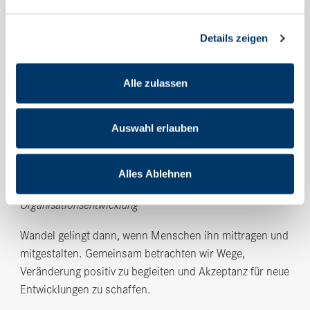
Details zeigen
COACHES
Workshops
Alle zulassen
Workshop 1
Auswahl erlauben
Wenn alles anders wird: Wandel gestalten statt
Wandel ertragen
Alles Ablehnen
Andreas Barth | Dozent der Unternehmensführung und
Organisationsentwicklung
Wandel gelingt dann, wenn Menschen ihn mittragen und
mitgestalten. Gemeinsam betrachten wir Wege,
Veränderung positiv zu begleiten und Akzeptanz für neue
Entwicklungen zu schaffen.