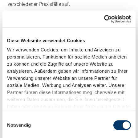
verschiedener Praxisfälle auf.
Montag
29.
Seien Sie herzlich eingeladen, am
, dem
April 2024
10:00 bis 11:00 Uhr
, von
am
Diese Webseite verwendet Cookies
Onlineseminar per Teams
teilzunehmen.
Wir verwenden Cookies, um Inhalte und Anzeigen zu
personalisieren, Funktionen für soziale Medien anbieten
Wir freuen uns auf Ihre Teilnahme!
zu können und die Zugriffe auf unsere Website zu
analysieren. Außerdem geben wir Informationen zu Ihrer
Verwendung unserer Website an unsere Partner für
soziale Medien, Werbung und Analysen weiter. Unsere
REFERENTEN
Partner führen diese Informationen möglicherweise mit
Unsere Referenten
weiteren Daten zusammen, die Sie ihnen bereitgestellt
haben oder die sie im Rahmen Ihrer Nutzung der Dienste
gesammelt haben.
Einwilligungsauswahl
Notwendig