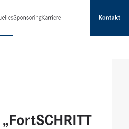
uelles
Sponsoring
Karriere
Kontakt
 „FortSCHRITT