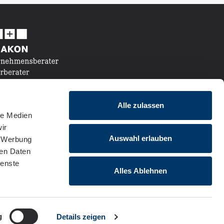
Alle zulassen
le Medien
ir
Auswahl erlauben
, Werbung
ren Daten
Folgen Sie uns
ienste
Alles Ablehnen
g
Details zeigen