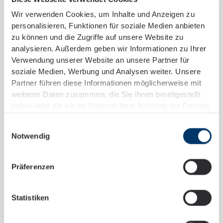
Wir verwenden Cookies, um Inhalte und Anzeigen zu
personalisieren, Funktionen für soziale Medien anbieten
zu können und die Zugriffe auf unsere Website zu
analysieren. Außerdem geben wir Informationen zu Ihrer
Verwendung unserer Website an unsere Partner für
soziale Medien, Werbung und Analysen weiter. Unsere
Partner führen diese Informationen möglicherweise mit
Was uns antreibt, verbindet und
weiteren Daten zusammen, die Sie ihnen bereitgestellt
haben oder die sie im Rahmen Ihrer Nutzung der Dienste
ausmacht – jetzt in voller Länge:
gesammelt haben.
Einwilligungsauswahl
Nach den drei Kurzversionen ist nun auch die
Notwendig
Langfassung unserer animierten Leitbildreihe online. Der
Film zeigt, wie vielfältig die SCHNEIDER + PARTNER
Präferenzen
Beratergruppe aufgestellt ist und was sie als Partner des
Mittelstands besonders macht.
Statistiken
Er macht deutlich, dass unsere Arbeit weit über Zahlen
hinausgeht: Zuhören, gestalten, bewegen – im Team und